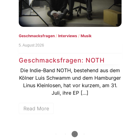
Geschmacksfragen
/
Interviews
/
Musik
Konz
5. August 2026
3. Au
Geschmacksfragen: NOTH
Na
Ku
Die Indie-Band NOTH, bestehend aus dem
a zu
Kölner Luis Schwamm und dem Hamburger
Hur
Linus Kleinlosen, hat vor kurzem, am 31.
bei
bei
Juli, ihre EP […]
Read More
R