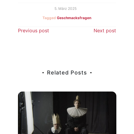
5. März 2025
Tagged
Geschmacksfragen
Beitragsnavigation
Previous post
Next post
Related Posts