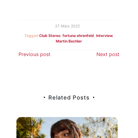
27. März 2022
Tagged
Club Stereo
,
fortuna ehrenfeld
,
Interview
,
Martin Bechler
Beitragsnavigation
Previous post
Next post
Related Posts