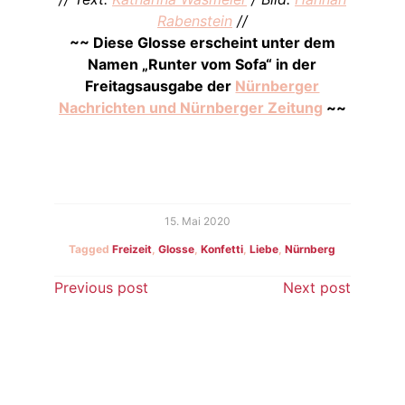
Rabenstein
//
~~ Diese Glosse erscheint unter dem
Namen „Runter vom Sofa“ in der
Freitagsausgabe der
Nürnberger
Nachrichten und Nürnberger Zeitung
~~
15. Mai 2020
Tagged
Freizeit
,
Glosse
,
Konfetti
,
Liebe
,
Nürnberg
Beitragsnavigation
Previous post
Next post