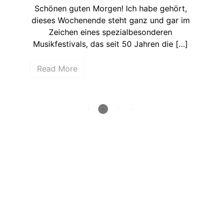
ie
Schönen guten Morgen! Ich habe gehört,
Ka
dieses Wochenende steht ganz und gar im
wenn
Zeichen eines spezialbesonderen
hen
Musikfestivals, das seit 50 Jahren die […]
Bun
Read More
R
How deep is your love