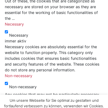
Out of these, the cookies that are categorized as
necessary are stored on your browser as they are
essential for the working of basic functionalities of
the
...
Necessary
Necessary
immer aktiv
Necessary cookies are absolutely essential for the
website to function properly. This category only
includes cookies that ensures basic functionalities
and security features of the website. These cookies
do not store any personal information.
Non-necessary
Non-necessary
Any cookies that may not be particularly necessary
for the website to function and is used specifically to
Um unsere Webseite für Sie optimal zu gestalten und
collect user personal data via analytics, ads, other
fortlaufend verbessern zu können, verwenden wir Cookies.