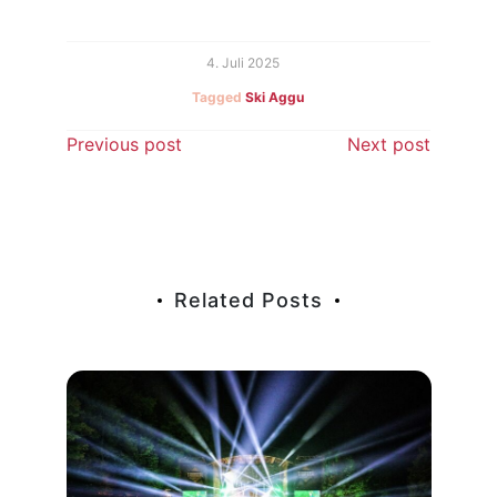
4. Juli 2025
Tagged
Ski Aggu
Beitragsnavigation
Previous post
Next post
Related Posts