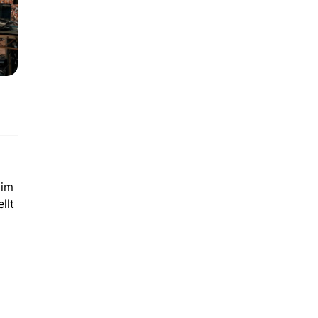
 im
llt