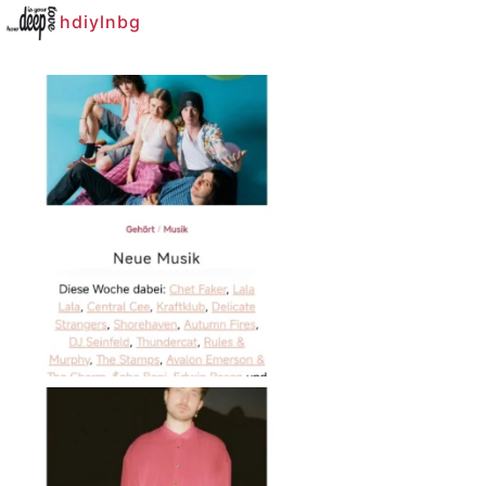
hdiylnbg