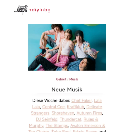
hdiylnbg