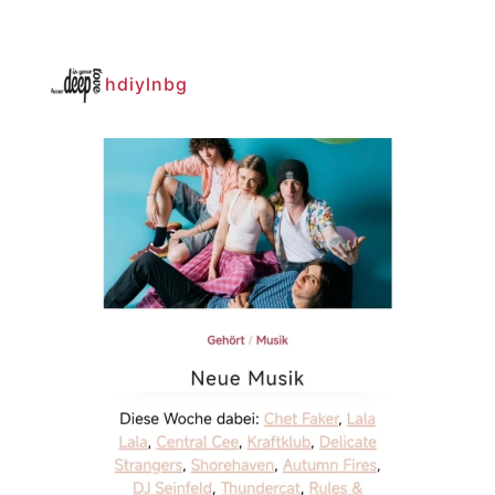
hdiylnbg