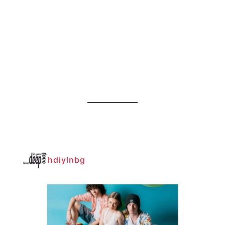
hdiylnbg