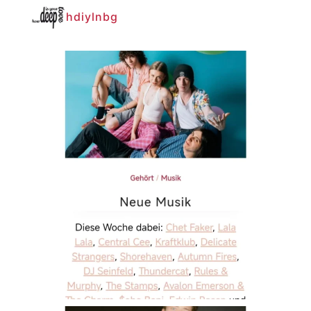
hdiylnbg