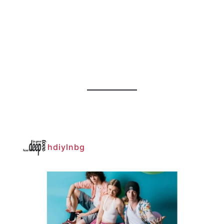
hdiylnbg