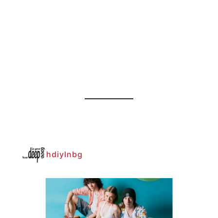
hdiylnbg