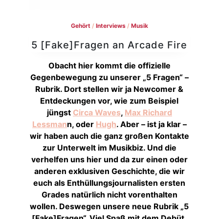
Gehört
/
Interviews
/
Musik
5 [Fake]Fragen an Arcade Fire
Obacht hier kommt die offizielle
Gegenbewegung zu unserer „5 Fragen“ –
Rubrik. Dort stellen wir ja Newcomer &
Entdeckungen vor, wie zum Beispiel
jüngst
Circa Waves
,
Max Richard
Lessman
n, oder
Hugh
. Aber – ist ja klar –
wir haben auch die ganz großen Kontakte
zur Unterwelt im Musikbiz. Und die
verhelfen uns hier und da zur einen oder
anderen exklusiven Geschichte, die wir
euch als Enthüllungsjournalisten ersten
Grades natürlich nicht vorenthalten
wollen. Deswegen unsere neue Rubrik „5
[Fake]Fragen“. Viel Spaß mit dem Debüt.