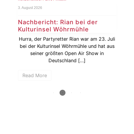
3. August 2026
1. Au
Nachbericht: Rian bei der
Vo
Kulturinsel Wöhrmühle
20
dem
rger
Hurra, der Partyretter Rian war am 23. Juli
De
31.
bei der Kulturinsel Wöhrmühle und hat aus
vor
seiner größten Open Air Show in
Ja
Deutschland […]
Read More
R
How deep is your love