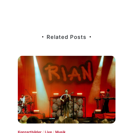
Related Posts
Konzertbilder
/
Live
/
Musik
Live