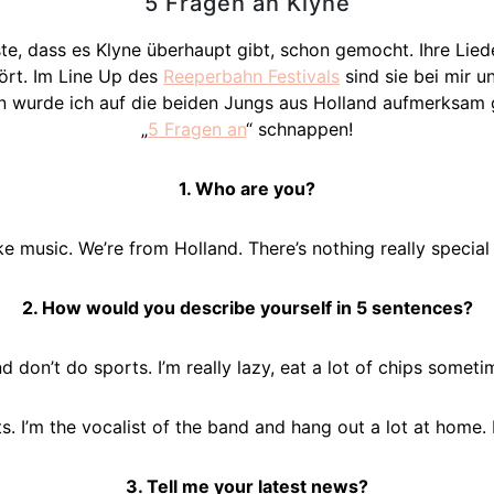
5 Fragen an Klyne
te, dass es Klyne überhaupt gibt, schon gemocht. Ihre Lied
ört. Im Line Up des
Reeperbahn Festivals
sind sie bei mir u
nn wurde ich auf die beiden Jungs aus Holland aufmerksam 
„
5 Fragen an
“ schnappen!
1. Who are you?
 music. We’re from Holland. There’s nothing really special
2. How would you describe yourself in 5 sentences?
d don’t do sports. I’m really lazy, eat a lot of chips someti
s. I’m the vocalist of the band and hang out a lot at home. 
3. Tell me your latest news?