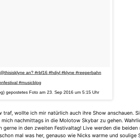
 @thisisklyne an? #rbf16 #hdiyl #klyne #reeperbahn
nfestival #musicblog
nbg) gepostetes Foto am
23. Sep 2016 um 5:15 Uhr
 traf, wollte ich mir natürlich auch ihre Show anschauen. S
 mich nachmittags in die Molotow Skybar zu gehen. Wahrli
h gerne in den zweiten Festivaltag! Live werden die beiden
schon mal was her, genauso wie Nicks warme und soulige 