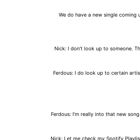
We do have a new single coming up, 
Nick: I don’t look up to someone. Th
Ferdous: I do look up to certain artist
Ferdous: I’m really into that new song
Nick: Let me check my Spotify Playlist. 