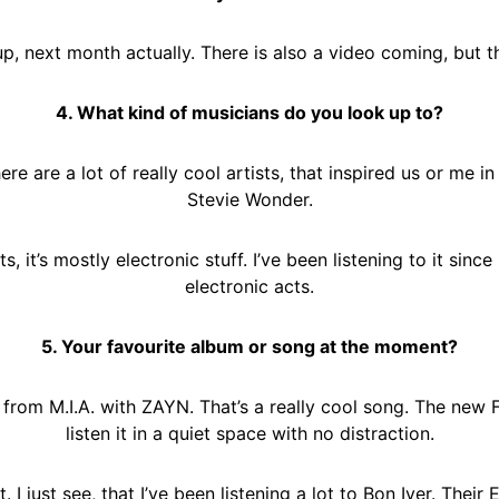
next month actually. There is also a video coming, but that 
4. What kind of musicians do you look up to?
ere are a lot of really cool artists, that inspired us or me 
Stevie Wonder.
s, it’s mostly electronic stuff. I’ve been listening to it since
electronic acts.
5. Your favourite album or song at the moment?
 from M.I.A. with ZAYN. That’s a really cool song. The new F
listen it in a quiet space with no distraction.
I just see, that I’ve been listening a lot to Bon Iver. Their 