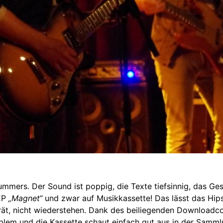
mmers. Der Sound ist poppig, die Texte tiefsinnig, das G
 EP
„Magnet“
und zwar auf Musikkassette! Das lässt das Hip
rät, nicht wiederstehen. Dank des beiliegenden Downloadco
blem und die Kassette schaut einfach gut aus in der Samml