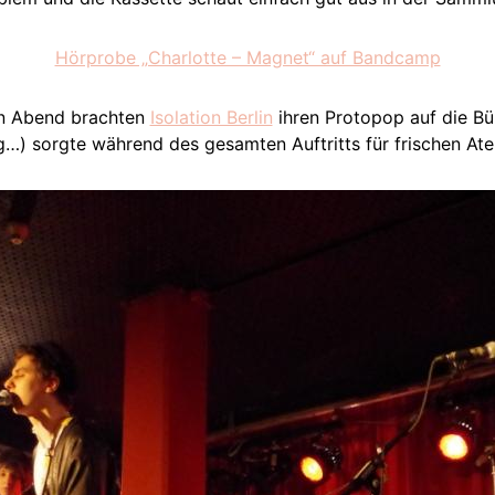
Hörprobe „Charlotte – Magnet“ auf Bandcamp
en Abend brachten
Isolation Berlin
ihren Protopop auf die Büh
ng…) sorgte während des gesamten Auftritts für frischen At