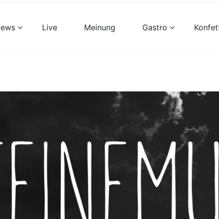
views
Live
Meinung
Gastro
Konfet