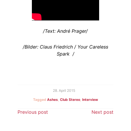
/Text: André Prager/
/Bilder: Claus Friedrich / Your Careless
Spark /
28. April 2015
Tagged
Ashes
,
Club Stereo
,
Interview
Beitragsnavigation
Previous post
Next post