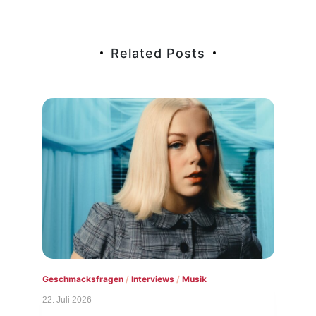
Related Posts
Gesc
Geschmacksfragen
/
Interviews
/
Musik
8. Ju
22. Juli 2026