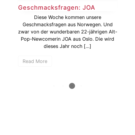
Ge
Geschmacksfragen: JOA
Die
Diese Woche kommen unsere
J
Geschmacksfragen aus Norwegen. Und
dem
zwar von der wunderbaren 22-jährigen Alt-
r
Pop-Newcomerin JOA aus Oslo. Die wird
10.
dieses Jahr noch […]
R
Read More
How deep is your love