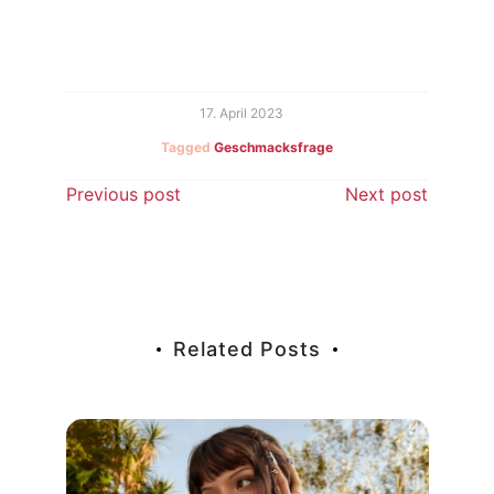
17. April 2023
Tagged
Geschmacksfrage
Beitragsnavigation
Previous post
Next post
Related Posts