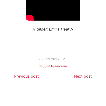
// Bilder: Emilia Haar //
22. Dezember 2022
Tagged
Apanorama
Beitragsnavigation
Previous post
Next post