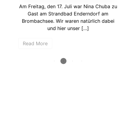
Am Freitag, den 17. Juli war Nina Chuba zu
Köl
Gast am Strandbad Enderndorf am
Li
Brombachsee. Wir waren natürlich dabei
und hier unser […]
Re
Read More
How deep is your love