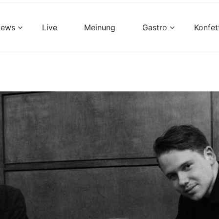
views
Live
Meinung
Gastro
Konfet