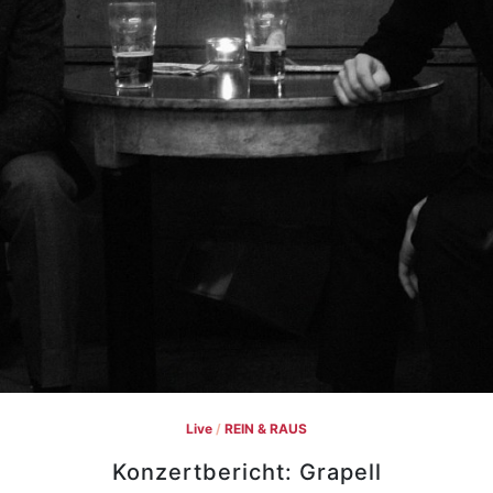
Live
/
REIN & RAUS
Konzertbericht: Grapell