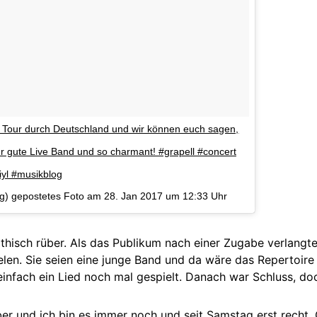
n Tour durch Deutschland und wir können euch sagen,
 gute Live Band und so charmant! #grapell #concert
iyl #musikblog
bg) gepostetes Foto am
28. Jan 2017 um 12:33 Uhr
isch rüber. Als das Publikum nach einer Zugabe verlangte
elen. Sie seien eine junge Band und da wäre das Repertoire
 einfach ein Lied noch mal gespielt. Danach war Schluss, do
ber und ich bin es immer noch und seit Samstag erst recht