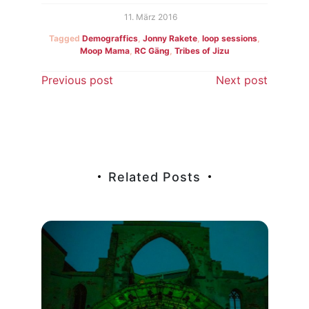
11. März 2016
Tagged
Demograffics
,
Jonny Rakete
,
loop sessions
,
Moop Mama
,
RC Gäng
,
Tribes of Jizu
Beitragsnavigation
Previous post
Next post
Related Posts