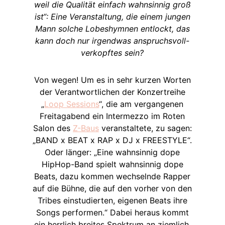
weil die Qualität einfach wahnsinnig groß
ist“: Eine Veranstaltung, die einem jungen
Mann solche Lobeshymnen entlockt, das
kann doch nur irgendwas anspruchsvoll-
verkopftes sein?
Von wegen! Um es in sehr kurzen Worten
der Verantwortlichen der Konzertreihe
„
Loop Sessions
“, die am vergangenen
Freitagabend ein Intermezzo im Roten
Salon des
Z-Baus
veranstaltete, zu sagen:
„BAND x BEAT x RAP x DJ x FREESTYLE“.
Oder länger: „Eine wahnsinnig dope
HipHop-Band spielt wahnsinnig dope
Beats, dazu kommen wechselnde Rapper
auf die Bühne, die auf den vorher von den
Tribes einstudierten, eigenen Beats ihre
Songs performen.“ Dabei heraus kommt
ein herrlich breites Spektrum an ziemlich,