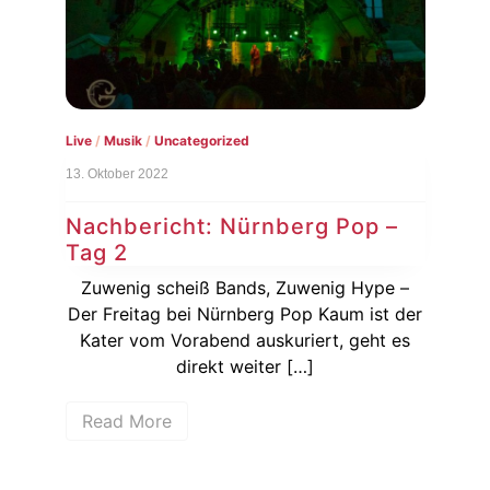
Live
/
Musik
/
Uncategorized
Gehö
13. Oktober 2022
13. 
Nachbericht: Nürnberg Pop –
Ne
Tag 2
Na
Zuwenig scheiß Bands, Zuwenig Hype –
Der Freitag bei Nürnberg Pop Kaum ist der
Di
 ihr
Kater vom Vorabend auskuriert, geht es
er“
direkt weiter […]
dem
R
Read More