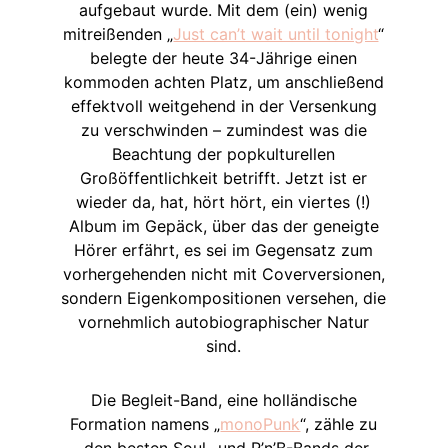
aufgebaut wurde. Mit dem (ein) wenig
mitreißenden „
Just can’t wait until tonight
“
belegte der heute 34-Jährige einen
kommoden achten Platz, um anschließend
effektvoll weitgehend in der Versenkung
zu verschwinden – zumindest was die
Beachtung der popkulturellen
Großöffentlichkeit betrifft. Jetzt ist er
wieder da, hat, hört hört, ein viertes (!)
Album im Gepäck, über das der geneigte
Hörer erfährt, es sei im Gegensatz zum
vorhergehenden nicht mit Coverversionen,
sondern Eigenkompositionen versehen, die
vornehmlich autobiographischer Natur
sind.
Die Begleit-Band, eine holländische
Formation namens „
monoPunk
“, zähle zu
„den besten Soul- und R’n’B-Bands der