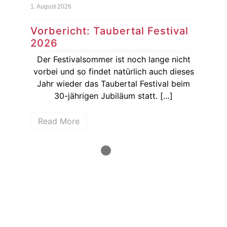
1. August 2026
29. J
Vorbericht: Taubertal Festival
Na
2026
Ku
Juli
Der Festivalsommer ist noch lange nicht
Be
 aus
vorbei und so findet natürlich auch dieses
Ku
Jahr wieder das Taubertal Festival beim
30-jährigen Jubiläum statt. […]
Read More
R
How deep is your love