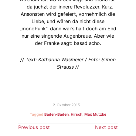
– da juchzt der innere Revoluzzer. Kurz.
Ansonsten wird gefeiert, vornehmlich die
Liebe, und wären da nicht diese
„monoPunk“, dann wär’s halt doch am End
nur eine singende Augenbraue. Aber wie
der Franke sagt: bassd scho.
// Text: Katharina Wasmeier / Foto: Simon
Strauss //
2. Oktober 2015
Tagged
Baden-Baden
,
Hirsch
,
Max Mutzke
Beitragsnavigation
Previous post
Next post