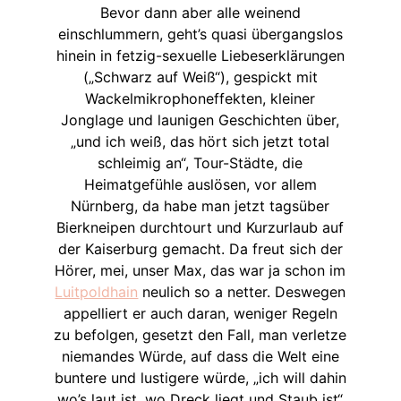
Bevor dann aber alle weinend
einschlummern, geht’s quasi übergangslos
hinein in fetzig-sexuelle Liebeserklärungen
(„Schwarz auf Weiß“), gespickt mit
Wackelmikrophoneffekten, kleiner
Jonglage und launigen Geschichten über,
„und ich weiß, das hört sich jetzt total
schleimig an“, Tour-Städte, die
Heimatgefühle auslösen, vor allem
Nürnberg, da habe man jetzt tagsüber
Bierkneipen durchtourt und Kurzurlaub auf
der Kaiserburg gemacht. Da freut sich der
Hörer, mei, unser Max, das war ja schon im
Luitpoldhain
neulich so a netter. Deswegen
appelliert er auch daran, weniger Regeln
zu befolgen, gesetzt den Fall, man verletze
niemandes Würde, auf dass die Welt eine
buntere und lustigere würde, „ich will dahin
wo’s laut ist, wo Dreck liegt und Staub ist“