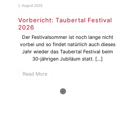
1. August 2026
29. J
Vorbericht: Taubertal Festival
Na
2026
Ku
Juli
Der Festivalsommer ist noch lange nicht
Be
 aus
vorbei und so findet natürlich auch dieses
Ku
Jahr wieder das Taubertal Festival beim
30-jährigen Jubiläum statt. […]
Read More
R
How deep is your love