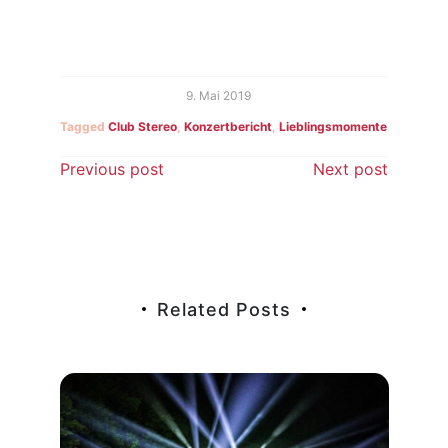
9. Mai 2019
Tagged
Club Stereo
,
Konzertbericht
,
Lieblingsmomente
Beitragsnavigation
Previous post
Next post
Related Posts