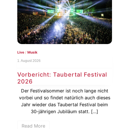
Konzertbilder
/
Live
/
Musik
29. Juli 2026
ival
Nachbericht: Berq bei der
Kulturinsel Wöhrmühle
 nicht
Berq legte am 18. Juli in Erlangen bei der
 dieses
Kulturinsel Wöhrmühle eine eindrucksvolle
l beim
Show mit emotionalen Texten und
…]
imposanter Musik hin. Emma […]
Read More