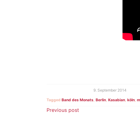
9. September 2014
Tagged
Band des Monats
,
Berlin
,
Kasabian
,
köln
,
m
Beitragsnavigatio
Previous post