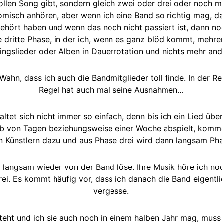
n tollen Song gibt, sondern gleich zwei oder drei oder noc
omisch anhören, aber wenn ich eine Band so richtig mag, da
hört haben und wenn das noch nicht passiert ist, dann noc
ie dritte Phase, in der ich, wenn es ganz blöd kommt, mehre
lingslieder oder Alben in Dauerrotation und nichts mehr and
 Wahn, dass ich auch die Bandmitglieder toll finde. In der Re
Regel hat auch mal seine Ausnahmen…
et sich nicht immer so einfach, denn bis ich ein Lied über
alb von Tagen beziehungsweise einer Woche abspielt, kom
 Künstlern dazu und aus Phase drei wird dann langsam Pha
ch langsam wieder von der Band löse. Ihre Musik höre ich noc
drei. Es kommt häufig vor, dass ich danach die Band eigentli
vergesse.
steht und ich sie auch noch in einem halben Jahr mag, muss 