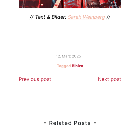
// Text & Bilder:
Sarah Weinberg
//
12. März 2025
Tagged
Bibiza
Beitragsnavigation
Previous post
Next post
Related Posts