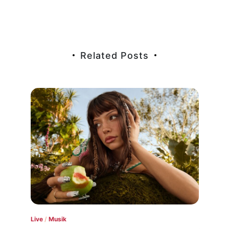
Related Posts
Geschmacksfragen
/
Interviews
/
Musik
Konz