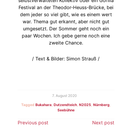
selbstverwalteten Kollektiv oder ein Gorilla
Festival an der Theodor-Heuss-Brücke, bei
dem jeder so viel gibt, wie es einem wert
war. Thema gut erkannt, aber nicht gut
umgesetzt. Der Sommer geht noch ein
paar Wochen. Ich gebe gerne noch eine
zweite Chance.
/ Text & Bilder: Simon Strauß /
7. August 2020
Tagged
Bukahara
,
Dutzendteich
,
N2025
,
Nürnberg
,
Seebühne
Beitragsnavigation
Previous post
Next post