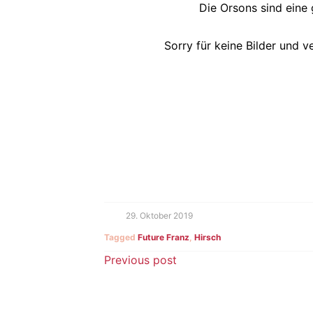
Die Orsons sind eine 
Sorry für keine Bilder und 
29. Oktober 2019
Tagged
Future Franz
,
Hirsch
Beitragsnavigatio
Previous post