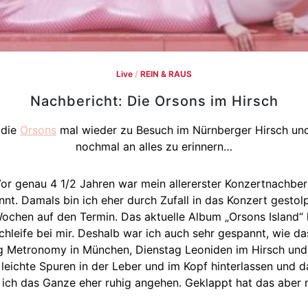
Live
/
REIN & RAUS
Nachbericht: Die Orsons im Hirsch
 die
Orsons
mal wieder zu Besuch im Nürnberger Hirsch und
nochmal an alles zu erinnern…
or genau 4 1/2 Jahren war mein allererster Konzertnachbe
rennt. Damals bin ich eher durch Zufall in das Konzert ges
Wochen auf den Termin. Das aktuelle Album „Orsons Island“
rschleife bei mir. Deshalb war ich auch sehr gespannt, wie 
g Metronomy in München, Dienstag Leoniden im Hirsch und 
leichte Spuren in der Leber und im Kopf hinterlassen und d
 ich das Ganze eher ruhig angehen. Geklappt hat das aber n