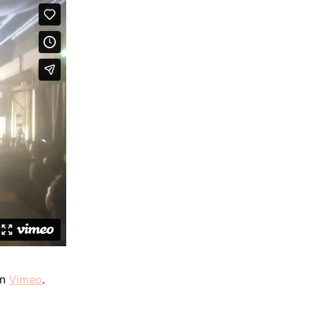
n
Vimeo
.