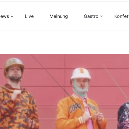
views
Live
Meinung
Gastro
Konfet