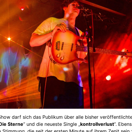
ow darf sich das Publikum über alle bisher veröffentlicht
Die Sterne
“ und die neueste Single „
kontrollverlust
“. Eben
ie Stimmung, die seit der ersten Minute auf ihrem Zenit sei