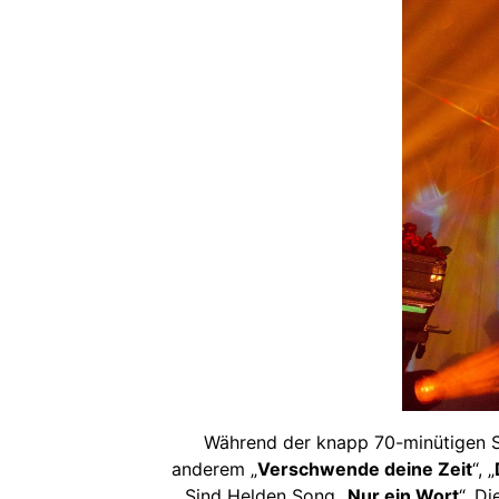
Während der knapp 70-minütigen Sh
anderem „
Verschwende deine Zeit
“, „
Sind Helden Song „
Nur ein Wort
“. D