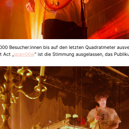
000 Besucher:innen bis auf den letzten Quadratmeter ausve
 Act „
sparr00w
“ ist die Stimmung ausgelassen, das Publik