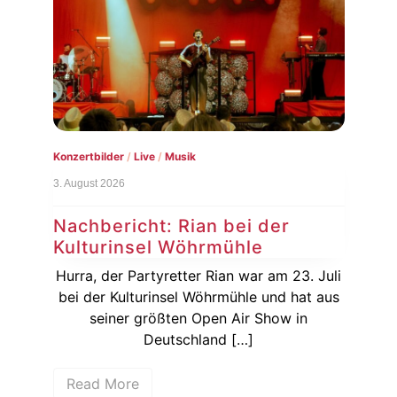
Konzertbilder
/
Live
/
Musik
Live
3. August 2026
1. Au
Nachbericht: Rian bei der
Vo
Kulturinsel Wöhrmühle
20
a zu
Hurra, der Partyretter Rian war am 23. Juli
De
bei der Kulturinsel Wöhrmühle und hat aus
vor
bei
seiner größten Open Air Show in
Ja
Deutschland […]
Read More
R