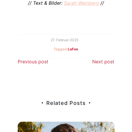
// Text & Bilder:
Sarah Weinberg
//
27. Februar 2025
Tagged
LaFee
Beitragsnavigation
Previous post
Next post
Related Posts