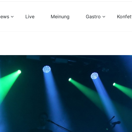
views
Live
Meinung
Gastro
Konfet