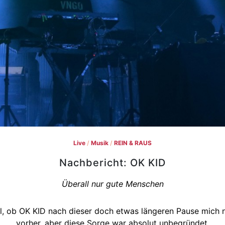
Live
/
Musik
/
REIN & RAUS
Nachbericht: OK KID
Überall nur gute Menschen
fel, ob OK KID nach dieser doch etwas längeren Pause mic
vorher, aber diese Sorge war absolut unbegründet.