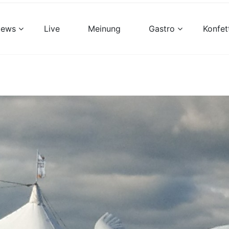
views
Live
Meinung
Gastro
Konfet