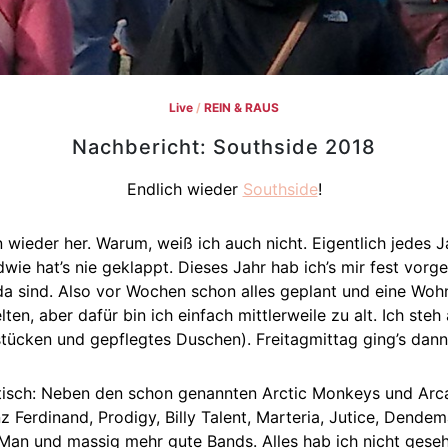
Live
/
REIN & RAUS
Nachbericht: Southside 2018
Endlich wieder
Southside
!
n wieder her. Warum, weiß ich auch nicht. Eigentlich jedes 
dwie hat’s nie geklappt. Dieses Jahr hab ich’s mir fest vor
da sind. Also vor Wochen schon alles geplant und eine Woh
elten, aber dafür bin ich einfach mittlerweile zu alt. Ich ste
tücken und gepflegtes Duschen). Freitagmittag ging’s dan
tisch: Neben den schon genannten Arctic Monkeys und Arca
 Ferdinand, Prodigy, Billy Talent, Marteria, Jutice, Dende
e Man und massig mehr gute Bands. Alles hab ich nicht gese