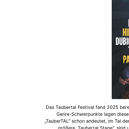
Das Taubertal Festival fand 2025 ber
Genre-Schwerpunkte lagen dieses 
„TauberTAL“ schon andeutet, im Tal de
größere „Taubertal Stage“, sind