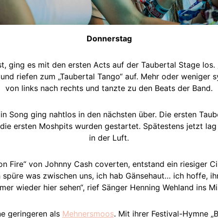
Donnerstag
, ging es mit den ersten Acts auf der Taubertal Stage los.
s und riefen zum „Taubertal Tango“ auf. Mehr oder weniger
von links nach rechts und tanzte zu den Beats der Band.
Ein Song ging nahtlos in den nächsten über. Die ersten Taube
die ersten Moshpits wurden gestartet. Spätestens jetzt lag 
in der Luft.
n Fire“ von Johnny Cash coverten, entstand ein riesiger C
h spüre was zwischen uns, ich hab Gänsehaut… ich hoffe, ih
mer wieder hier sehen“, rief Sänger Henning Wehland ins Mi
ne geringeren als
Mehnersmoos
. Mit ihrer Festival-Hymne 