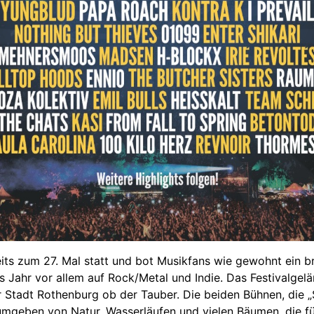
eits zum 27. Mal statt und bot Musikfans wie gewohnt ein b
Jahr vor allem auf Rock/Metal und Indie. Das Festivalgel
r Stadt Rothenburg ob der Tauber. Die beiden Bühnen, die 
 umgeben von Natur, Wasserläufen und vielen Bäumen, die 