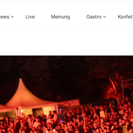
views
Live
Meinung
Gastro
Konfet