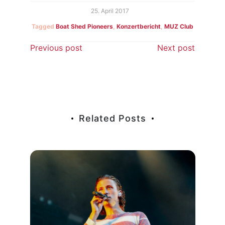
25. April 2017
Tagged
Boat Shed Pioneers
,
Konzertbericht
,
MUZ Club
Beitragsnavigation
Previous post
Next post
Related Posts