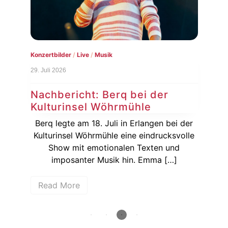
Konzertbilder
/
Live
/
Musik
Konz
29. Juli 2026
25. J
al
Nachbericht: Berq bei der
Na
Kulturinsel Wöhrmühle
be
cht
Berq legte am 18. Juli in Erlangen bei der
De
eses
Kulturinsel Wöhrmühle eine eindrucksvolle
Gas
eim
Show mit emotionalen Texten und
imposanter Musik hin. Emma […]
R
Read More