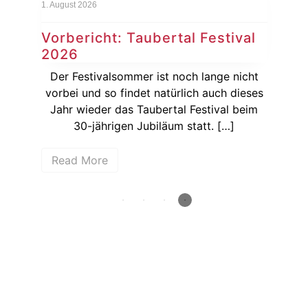
1. August 2026
6. Au
Vorbericht: Taubertal Festival
Na
2026
Br
Juli
Der Festivalsommer ist noch lange nicht
Am 
 aus
vorbei und so findet natürlich auch dieses
Jahr wieder das Taubertal Festival beim
Br
30-jährigen Jubiläum statt. […]
Read More
R
How deep is your love