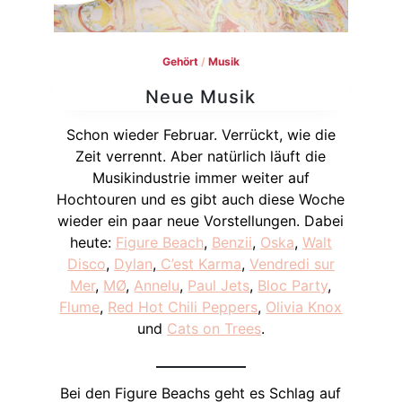
Gehört
/
Musik
Neue Musik
Schon wieder Februar. Verrückt, wie die
Zeit verrennt. Aber natürlich läuft die
Musikindustrie immer weiter auf
Hochtouren und es gibt auch diese Woche
wieder ein paar neue Vorstellungen. Dabei
heute:
Figure Beach
,
Benzii
,
Oska
,
Walt
Disco
,
Dylan
,
C’est Karma
,
Vendredi sur
Mer
,
MØ
,
Annelu
,
Paul Jets
,
Bloc Party
,
Flume
,
Red Hot Chili Peppers
,
Olivia Knox
und
Cats on Trees
.
Bei den Figure Beachs geht es Schlag auf