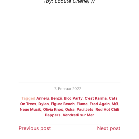
(by: Ecoute Cherie) //
7. Februar 2022
Tagged
Annelu
,
Benzii
,
Bloc Party
,
C’est Karma
,
Cats
On Trees
,
Dylan
,
Figure Beach
,
Flume
,
Fred Again
,
MØ
,
Neue Musik
,
Olivia Knox
,
Oska
,
Paul Jets
,
Red Hot Chili
Peppers
,
Vendredi sur Mer
Beitragsnavigation
Previous post
Next post