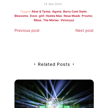
14. Mai 2024
Tagged
Abor & Tynna
,
Agoria
,
Barry Cant Swim
,
Blossoms
,
Dove
,
girli
,
Hedda Mae
,
Neue Musik
,
Provinz
,
Rikas
,
The Marias
,
Victoryaz
Beitragsnavigation
Previous post
Next post
Related Posts