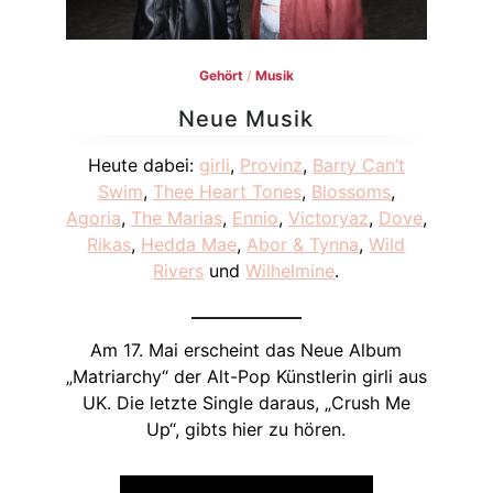
Gehört
/
Musik
Neue Musik
Heute dabei:
girli
,
Provinz
,
Barry Can’t
Swim
,
Thee Heart Tones
,
Blossoms
,
Agoria
,
The Marias
,
Ennio
,
Victoryaz
,
Dove
,
Rikas
,
Hedda Mae
,
Abor & Tynna
,
Wild
Rivers
und
Wilhelmine
.
Am 17. Mai erscheint das Neue Album
„Matriarchy“ der Alt-Pop Künstlerin girli aus
UK. Die letzte Single daraus, „Crush Me
Up“, gibts hier zu hören.