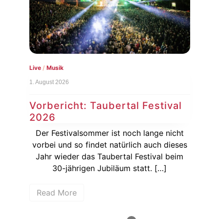
Live
/
Musik
Live
/
Musi
1. August 2026
6. August 
Vorbericht: Taubertal Festival
Nachb
2026
Brom
Der Festivalsommer ist noch lange nicht
Am Frei
vorbei und so findet natürlich auch dieses
Gas
Jahr wieder das Taubertal Festival beim
Bromba
30-jährigen Jubiläum statt. […]
Read More
Read 