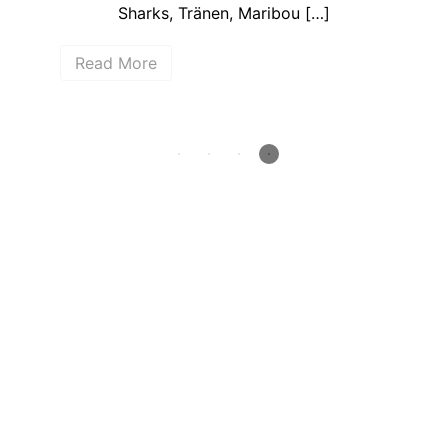
Sharks, Tränen, Maribou […]
eim
Read More
R
How deep is your love