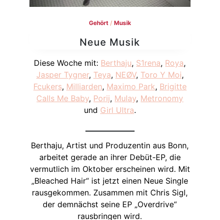
Gehört
/
Musik
Neue Musik
Diese Woche mit:
Berthaju
,
S1rena
,
Roya
,
Jasper Tygner
,
Teya
,
NEØV
,
Toro Y Moi
,
Fcukers
,
Milliarden
,
Maximo Park
,
Brigitte
Calls Me Baby
,
Porij
,
Mulay
,
Metronomy
und
Girl Ultra
.
Berthaju, Artist und Produzentin aus Bonn,
arbeitet gerade an ihrer Debüt-EP, die
vermutlich im Oktober erscheinen wird. Mit
„Bleached Hair“ ist jetzt einen Neue Single
rausgekommen. Zusammen mit Chris Sigl,
der demnächst seine EP „Overdrive“
rausbringen wird.