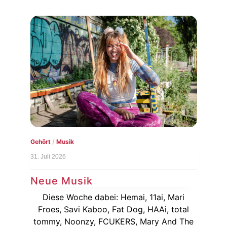
Gehört
/
Musik
Gesc
31. Juli 2026
5. Au
Neue Musik
al
Ge
Diese Woche dabei: Hemai, 11ai, Mari
Di
Froes, Savi Kaboo, Fat Dog, HAAi, total
cht
Köl
tommy, Noonzy, FCUKERS, Mary And The
eses
Li