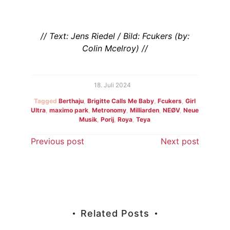
// Text: Jens Riedel / Bild: Fcukers (by:
Colin Mcelroy) //
18. Juli 2024
Tagged
Berthaju
,
Brigitte Calls Me Baby
,
Fcukers
,
Girl
Ultra
,
maximo park
,
Metronomy
,
Milliarden
,
NEØV
,
Neue
Musik
,
Porij
,
Roya
,
Teya
Beitragsnavigation
Previous post
Next post
Related Posts