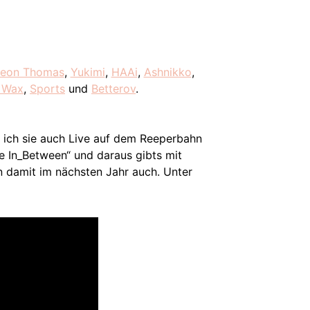
eon Thomas
,
Yukimi
,
HAAi
,
Ashnikko
,
 Wax
,
Sports
und
Betterov
.
te ich sie auch Live auf dem Reeperbahn
e In_Between“ und daraus gibts mit
n damit im nächsten Jahr auch. Unter