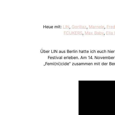
Heue mit:
LIN
,
Gorillaz
,
Marnele
,
Fred
FCUKERS
,
Max Baby
,
Ella
Über LIN aus Berlin hatte ich euch hie
Festival erleben. Am 14. November
„Femi(ni)cide“ zusammen mit der Ber