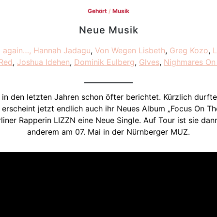
Gehört
/
Musik
Neue Musik
 again…,
Hannah Jadagu
,
Von Wegen Lisbeth
,
Greg Kozo
,
L
 Red
,
Joshua Idehen
,
Dominik Eulberg
,
Glves
,
Nighmares On
r in den letzten Jahren schon öfter berichtet. Kürzlich durf
 erscheint jetzt endlich auch ihr Neues Album „Focus On Th
liner Rapperin LIZZN eine Neue Single. Auf Tour ist sie dan
anderem am 07. Mai in der Nürnberger MUZ.