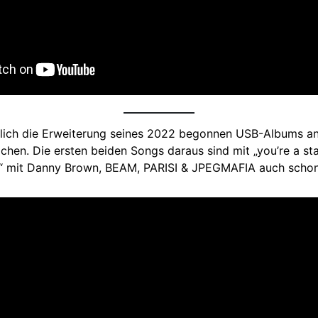
zlich die Erweiterung seines 2022 begonnen USB-Albums a
chen. Die ersten beiden Songs daraus sind mit „you’re a s
 mit Danny Brown, BEAM, PARISI & JPEGMAFIA auch schon