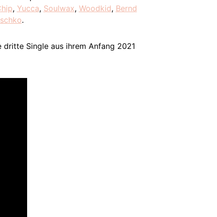
hip
,
Yucca
,
Soulwax
,
Woodkid
,
Bernd
schko
.
 dritte Single aus ihrem Anfang 2021