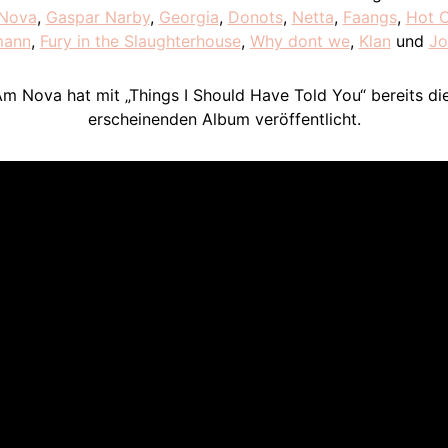
 Nova
,
Gaspar Narby
,
Georgia
,
Donots
,
Netta
,
Faangs
,
Hot C
mann
,
Fury in the Slaughterhouse
,
Why dont we
,
Klan
und
Jo
m Nova hat mit „Things I Should Have Told You“ bereits die
erscheinenden Album veröffentlicht.