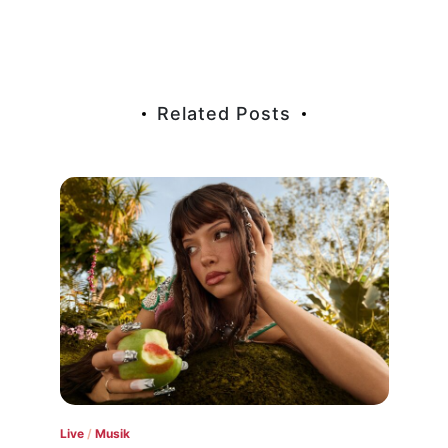
Related Posts
,
kid
Live
/
Musik
Gesc