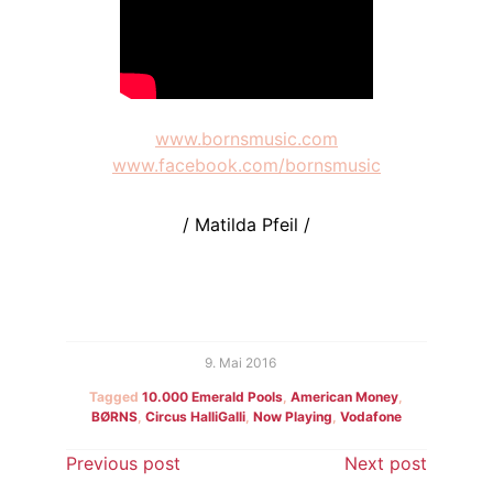
www.bornsmusic.com
www.facebook.com/bornsmusic
/ Matilda Pfeil /
9. Mai 2016
Tagged
10.000 Emerald Pools
,
American Money
,
BØRNS
,
Circus HalliGalli
,
Now Playing
,
Vodafone
Beitragsnavigation
Previous post
Next post