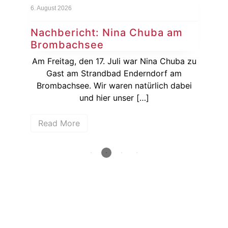
s
6. August 2026
5. Au
Nachbericht: Nina Chuba am
Ge
Brombachsee
Di
Am Freitag, den 17. Juli war Nina Chuba zu
Köl
Gast am Strandbad Enderndorf am
Li
Brombachsee. Wir waren natürlich dabei
und hier unser […]
R
Read More
How deep is your love