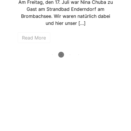
Am Freitag, den 17. Juli war Nina Chuba zu
Köl
Gast am Strandbad Enderndorf am
Li
Brombachsee. Wir waren natürlich dabei
und hier unser […]
R
Read More
How deep is your love