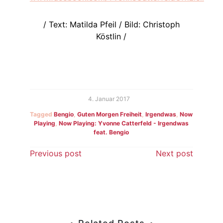
/ Text: Matilda Pfeil / Bild: Christoph
Köstlin /
4. Januar 2017
Tagged
Bengio
,
Guten Morgen Freiheit
,
Irgendwas
,
Now
Playing
,
Now Playing: Yvonne Catterfeld - Irgendwas
feat. Bengio
Beitragsnavigation
Previous post
Next post