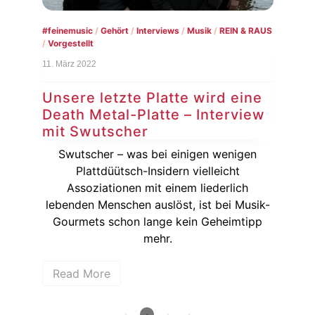
Musi
#‎feinemusic‬
/
Gehört
/
Interviews
/
Musik
/
REIN & RAUS
/
Vorgestellt
9. M
11. März 2022
Ve
im
Unsere letzte Platte wird eine
Death Metal-Platte – Interview
g.
Mit
mit Swutscher
der
d
 […]
Ha
Swutscher – was bei einigen wenigen
Plattdüütsch-Insidern vielleicht
Assoziationen mit einem liederlich
R
lebenden Menschen auslöst, ist bei Musik-
Gourmets schon lange kein Geheimtipp
mehr.
Read More