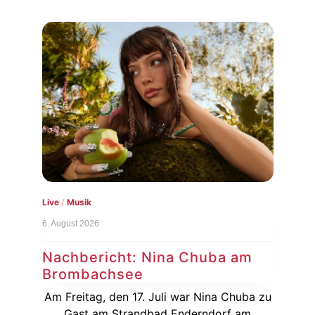
,
kid
Live
/
Musik
Gesc
s
6. August 2026
5. Au
Nachbericht: Nina Chuba am
Ge
Brombachsee
Di
Am Freitag, den 17. Juli war Nina Chuba zu
Köl
Gast am Strandbad Enderndorf am
Li