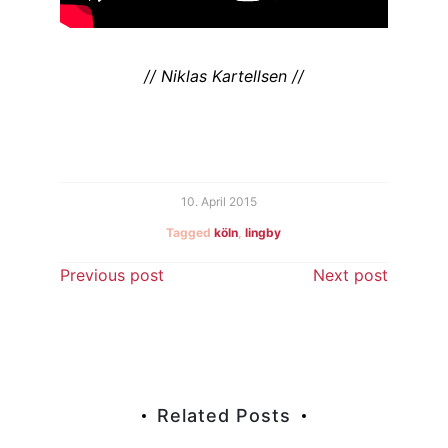
// Niklas Kartellsen //
10. April 2015
Tagged
köln
,
lingby
Beitragsnavigation
Previous post
Next post
Related Posts