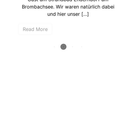
Brombachsee. Wir waren natürlich dabei
und hier unser […]
R
Read More
How deep is your love