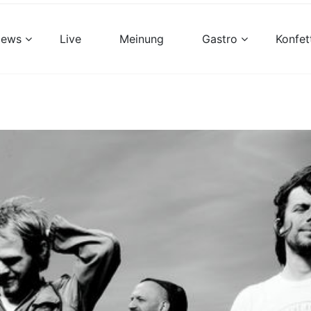
views
Live
Meinung
Gastro
Konfet