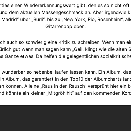
ties einen Wiedererkennungswert gibt, den es so nicht oft 
ound dem aktuellen Massengeschmack an. Aber irgendwie kl
l Madrid“ über „Burli“, bis zu „New York, Rio, Rosenheim“, a
Gitarrenpop eben.
h auch so schwierig eine Kritik zu schreiben. Wenn man eine
ürlich gut wenn man sagen kann „Geil, klingt wie die alten 
s Ganze etwas. Da helfen die gelegentlichen sozialkritisch
n wunderbar so nebenbei laufen lassen kann. Ein Album, das 
Ein Album, das garantiert in den Top10 der Albumcharts lan
 können. Alleine „Raus in den Rausch“ versprüht hier ein b
nd könnte ein kleiner „Mitgröhlhit“ auf den kommenden Ko