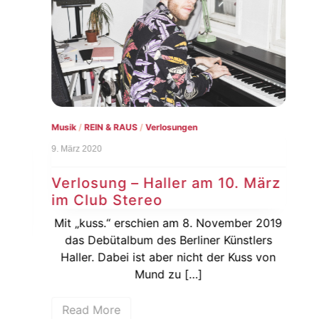
Musik
/
REIN & RAUS
/
Verlosungen
 RAUS
REIN
9. März 2020
5. Fe
Verlosung – Haller am 10. März
im Club Stereo
ne
Vo
ew
Mit „kuss.“ erschien am 8. November 2019
Yip
das Debütalbum des Berliner Künstlers
wie
Haller. Dabei ist aber nicht der Kuss von
n
um
Mund zu […]
Read More
sik-
R