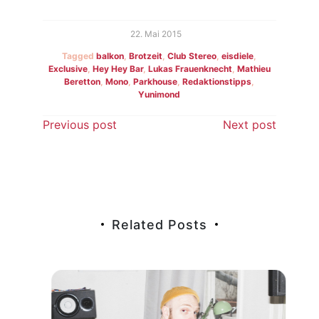
22. Mai 2015
Tagged
balkon
,
Brotzeit
,
Club Stereo
,
eisdiele
,
Exclusive
,
Hey Hey Bar
,
Lukas Frauenknecht
,
Mathieu
Beretton
,
Mono
,
Parkhouse
,
Redaktionstipps
,
Yunimond
Beitragsnavigation
Previous post
Next post
Related Posts