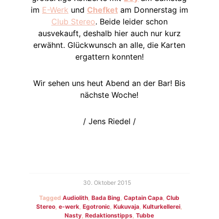
im
E-Werk
und
Chefket
am Donnerstag im
Club Stereo
. Beide leider schon
ausvekauft, deshalb hier auch nur kurz
erwähnt. Glückwunsch an alle, die Karten
ergattern konnten!
Wir sehen uns heut Abend an der Bar! Bis
nächste Woche!
/ Jens Riedel /
30. Oktober 2015
Tagged
Audiolith
,
Bada Bing
,
Captain Capa
,
Club
Stereo
,
e-werk
,
Egotronic
,
Kukuvaja
,
Kulturkellerei
,
Nasty
,
Redaktionstipps
,
Tubbe