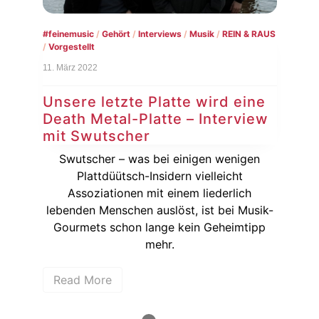
Musi
#‎feinemusic‬
/
Gehört
/
Interviews
/
Musik
/
REIN & RAUS
/
Vorgestellt
9. M
11. März 2022
Ve
im
Unsere letzte Platte wird eine
Death Metal-Platte – Interview
g.
Mit
mit Swutscher
der
d
 […]
Ha
Swutscher – was bei einigen wenigen
Plattdüütsch-Insidern vielleicht
Assoziationen mit einem liederlich
R
lebenden Menschen auslöst, ist bei Musik-
Gourmets schon lange kein Geheimtipp
mehr.
Read More