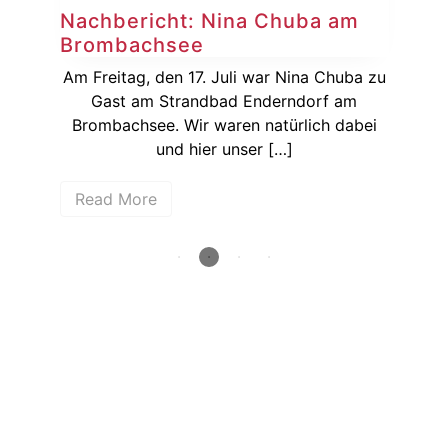
Nachbericht: Nina Chuba am
Ge
Brombachsee
Di
Am Freitag, den 17. Juli war Nina Chuba zu
Köl
Gast am Strandbad Enderndorf am
Li
Brombachsee. Wir waren natürlich dabei
und hier unser […]
R
Read More
How deep is your love