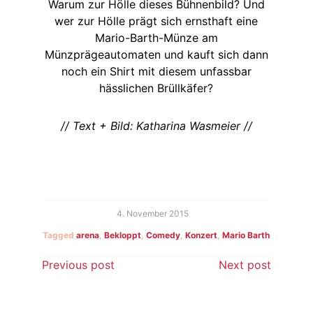
Warum zur Hölle dieses Bühnenbild? Und
wer zur Hölle prägt sich ernsthaft eine
Mario-Barth-Münze am
Münzprägeautomaten und kauft sich dann
noch ein Shirt mit diesem unfassbar
hässlichen Brüllkäfer?
// Text + Bild: Katharina Wasmeier //
4. November 2015
Tagged
arena
,
Bekloppt
,
Comedy
,
Konzert
,
Mario Barth
Beitragsnavigation
Previous post
Next post