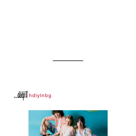
hdiylnbg