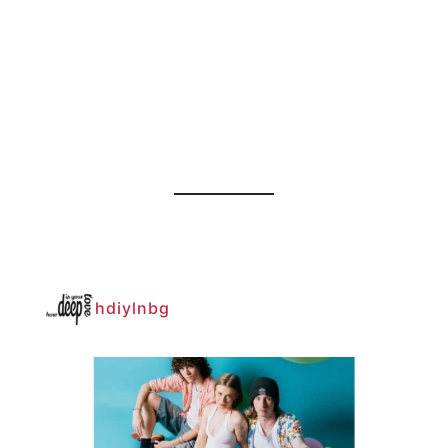
hdiylnbg