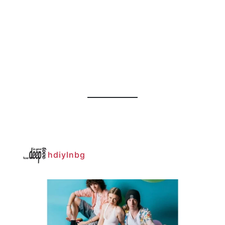
hdiylnbg