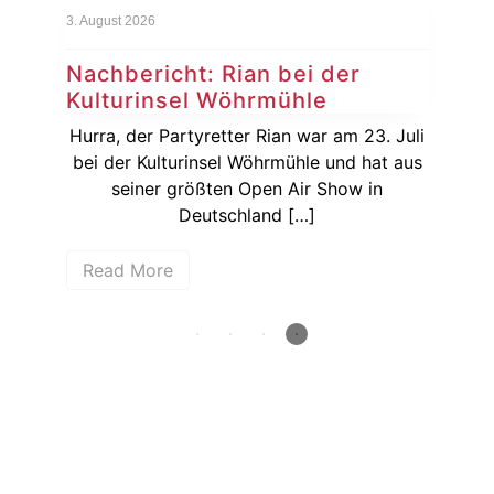
3. August 2026
Nachbericht: Rian bei der
R
Kulturinsel Wöhrmühle
dem
rger
Hurra, der Partyretter Rian war am 23. Juli
31.
bei der Kulturinsel Wöhrmühle und hat aus
seiner größten Open Air Show in
Deutschland […]
Read More
How deep is your love