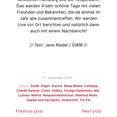
Das werden 4 sehr schöne Tage mit vielen
Freunden und Bekannten, die da einmal im
Jahr alle zusammentreffen. Wir werden
Live vor Ort berichten und natürlich dann
auch mit einem Nachbericht!
// Text: Jens Riedel / GWIB //
17. September 2019
Tagged
Amilii
,
Anger
,
Aurora
,
Blaue Blume
,
Catnapp
,
Charlie Hanson
,
Coma
,
Dobby
,
Foreign Diplomats
,
Ider
,
Lydmor
,
Maffai
,
Reeperbahnfestival
,
Sleaford Mods
,
Sophie and the Giants
,
Vorbericht
,
Yin Yin
Beitragsnavigation
Previous post
Next post